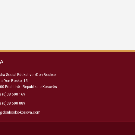
SA
ra Social-Edukative «Don Bosko»
ga Don Bosko, 15
00 Prishtinë - Republika e Kosovës
 (0)38 600 169
 (0)38 600 889
o@donbosko-kosova.com