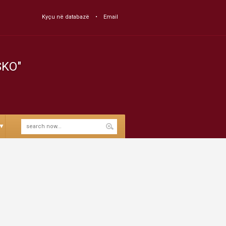
Kyçu në databazë
Email
SKO"
▼