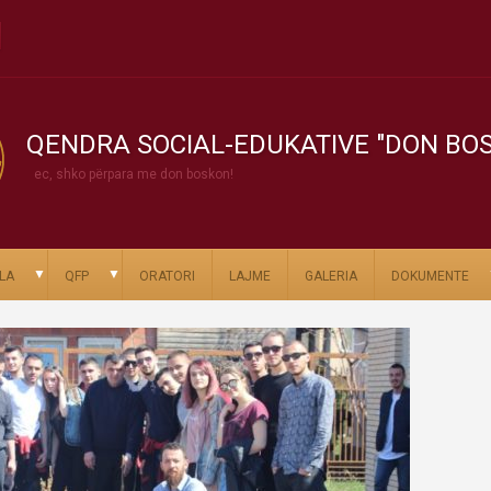
QENDRA SOCIAL-EDUKATIVE "DON BO
ec, shko përpara me don boskon!
▼
▼
LA
QFP
ORATORI
LAJME
GALERIA
DOKUMENTE