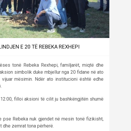
LINDJEN E 20 TË REBEKA REXHEPI
nëses tonë Rebeka Rexhepi, familjarët, miqtë dhe
aksion simbolik duke mbjellur nga 20 fidane në ato
a vijuar mësimin. Ndër ato institucioni është edhe
.
12:00, filloi aksioni të cilit ju bashkëngjitën shumë
e pse Rebeka nuk gjendet në mesin tonë fizikisht,
t dhe zemrat tona përherë.