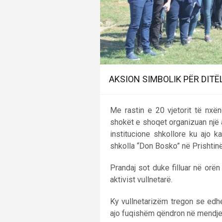
AKSION SIMBOLIK PËR DITË
Me rastin e 20 vjetorit të nxë
shokët e shoqet organizuan një 
institucione shkollore ku ajo k
shkolla “Don Bosko” në Prishtinë
Prandaj sot duke filluar në orën 
aktivist vullnetarë.
Ky vullnetarizëm tregon se edh
ajo fuqishëm qëndron në mendje