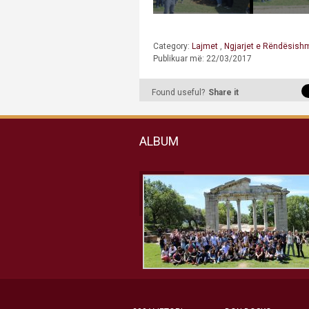
Category:
Lajmet
,
Ngjarjet e Rëndësis
Publikuar më: 22/03/2017
Found useful?
Share it
ALBUM