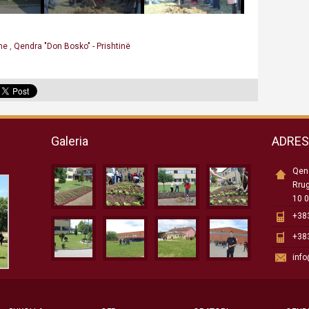
hme
,
Qendra "Don Bosko" - Prishtinë
Galeria
ADRE
Qend
Rru
10 0
+383
+383
inf