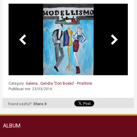
Category:
Galeria
,
Qendra "Don Bosko" - Prishtinë
Publikuar më: 23/03/2016
Found useful?
Share it
ALBUM