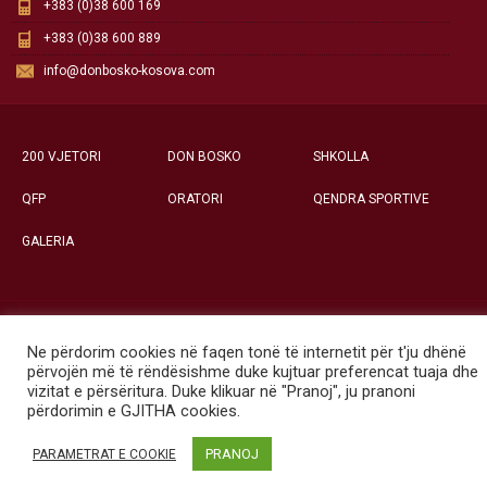
+383 (0)38 600 169
+383 (0)38 600 889
info@donbosko-kosova.com
200 VJETORI
DON BOSKO
SHKOLLA
QFP
ORATORI
QENDRA SPORTIVE
GALERIA
Të gjitha të drejtat e rezervuara ©
Ne përdorim cookies në faqen tonë të internetit për t'ju dhënë
Qendra Social-Edukative «Don Bosko» - Prishtinë
përvojën më të rëndësishme duke kujtuar preferencat tuaja dhe
vizitat e përsëritura. Duke klikuar në "Pranoj", ju pranoni
përdorimin e GJITHA cookies.
PRANOJ
PARAMETRAT E COOKIE