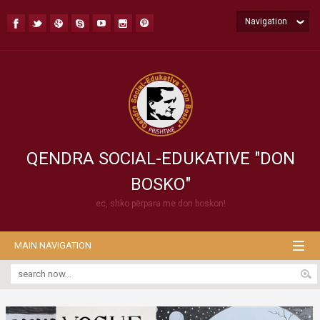
Navigation
QENDRA SOCIAL-EDUKATIVE "DON
BOSKO"
ec, shko përpara me don boskon!
MAIN NAVIGATION