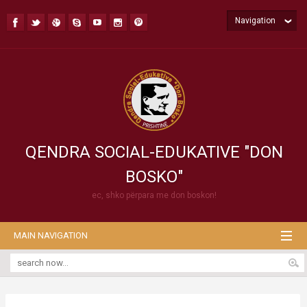
Navigation
QENDRA SOCIAL-EDUKATIVE "DON
BOSKO"
ec, shko përpara me don boskon!
MAIN NAVIGATION