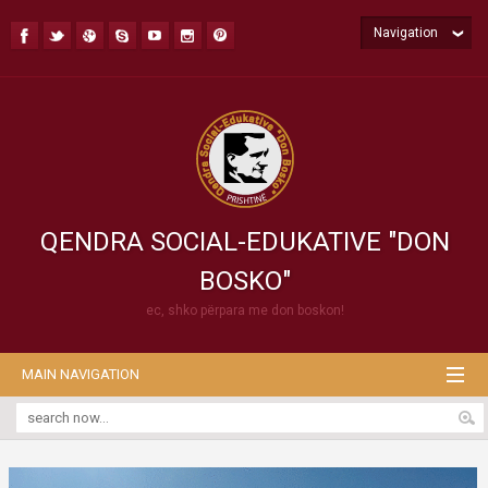
Navigation
QENDRA SOCIAL-EDUKATIVE "DON
BOSKO"
ec, shko përpara me don boskon!
MAIN NAVIGATION