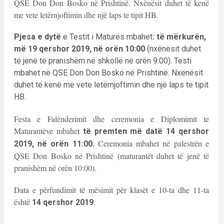
QSE Don Don Bosko në Prishtinë. Nxënësit duhet të kenë
me vete letërnjoftimin dhe një laps te tipit HB.
Pjesa e dytë
e Testit i Maturës mbahet
: të mërkurën,
më 19 qershor 2019, në orën 10:00
(nxënësit duhet
të jenë të pranishëm në shkollë në orën 9:00). Testi
mbahet në QSE Don Don Bosko në Prishtinë. Nxënësit
duhet të kenë me vete letërnjoftimin dhe një laps te tipit
HB.
Festa e Falënderimit dhe ceremonia e Diplomimit te
Maturantëve mbahet
të premten më datë 14 qershor
Ceremonia mbahet në palestrën e
2019, në orën 11:00.
QSE Don Bosko në Prishtinë (maturantët duhet të jenë të
pranishëm në orën 10:00).
Data e përfundimit të mësimit për klasët e 10-ta dhe 11-ta
është
.
14 qershor 2019