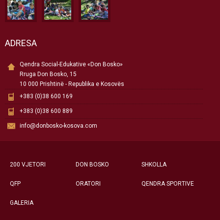
ADRESA
Qendra Social-Edukative «Don Bosko»
Rruga Don Bosko, 15
10 000 Prishtinë - Republika e Kosovës
+383 (0)38 600 169
+383 (0)38 600 889
info@donbosko-kosova.com
200 VJETORI
DON BOSKO
SHKOLLA
QFP
ORATORI
QENDRA SPORTIVE
GALERIA