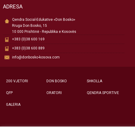
ADRESA
Qendra Social-Edukative «Don Bosko»
Rruga Don Bosko, 15
10 000 Prishtinë - Republika e Kosovës
+383 (0)38 600 169
+383 (0)38 600 889
info@donbosko-kosova.com
200 VJETORI
DON BOSKO
SHKOLLA
QFP
ORATORI
QENDRA SPORTIVE
GALERIA
Të gjitha të drejtat e rezervuara ©