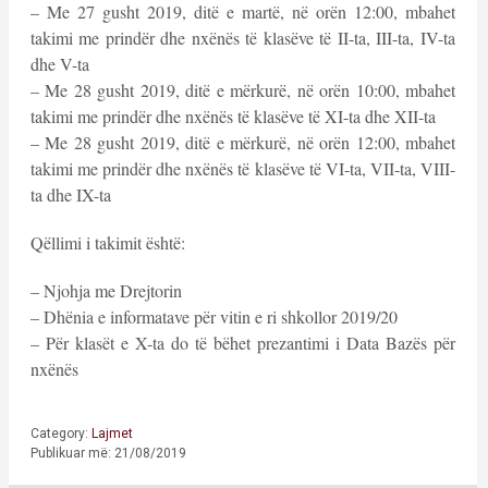
– Me 27 gusht 2019, ditë e martë, në orën 12:00, mbahet
takimi me prindër dhe nxënës të klasëve të II-ta, III-ta, IV-ta
dhe V-ta
– Me 28 gusht 2019, ditë e mërkurë, në orën 10:00, mbahet
takimi me prindër dhe nxënës të klasëve të XI-ta dhe XII-ta
– Me 28 gusht 2019, ditë e mërkurë, në orën 12:00, mbahet
takimi me prindër dhe nxënës të klasëve të VI-ta, VII-ta, VIII-
ta dhe IX-ta
Qëllimi i takimit është:
– Njohja me Drejtorin
– Dhënia e informatave për vitin e ri shkollor 2019/20
– Për klasët e X-ta do të bëhet prezantimi i Data Bazës për
nxënës
Category:
Lajmet
Publikuar më: 21/08/2019