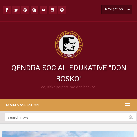
Navigation
QENDRA SOCIAL-EDUKATIVE "DON
BOSKO"
ec, shko përpara me don boskon!
MAIN NAVIGATION