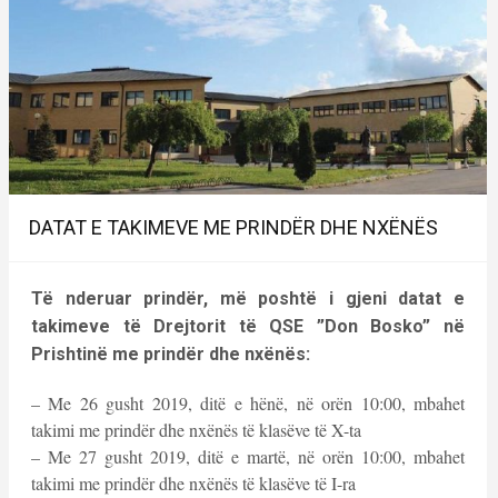
DATAT E TAKIMEVE ME PRINDËR DHE NXËNËS
Të nderuar prindër, më poshtë i gjeni datat e
takimeve të Drejtorit të QSE ”Don Bosko” në
Prishtinë me prindër dhe nxënës:
– Me 26 gusht 2019, ditë e hënë, në orën 10:00, mbahet
takimi me prindër dhe nxënës të klasëve të X-ta
– Me 27 gusht 2019, ditë e martë, në orën 10:00, mbahet
takimi me prindër dhe nxënës të klasëve të I-ra