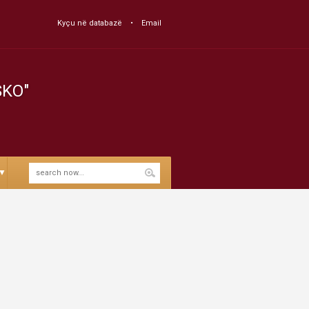
Kyçu në databazë
Email
SKO"
▼