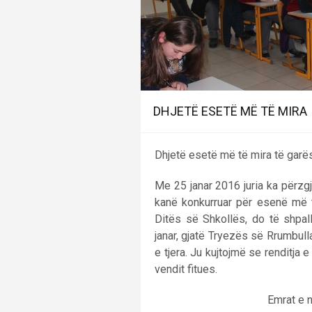
DHJETË ESETË MË TË MIRA
Dhjetë esetë më të mira të garës 
Me 25 janar 2016 juria ka përz
kanë konkurruar për esenë më t
Ditës së Shkollës, do të shpal
janar, gjatë Tryezës së Rrumbul
e tjera. Ju kujtojmë se renditja
vendit fitues.
Emrat e n