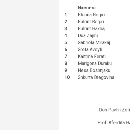
Nxënësi
1
Blerina Beqiri
2
Butrint Beqiri
3
Butrint Haxhaj
4
Dua Zajmi
5
Gabriela Mirakaj
6
Greta Avdyli
7
Kaltrina Ferati
8
Marigona Duraku
9
Nesa Boshnjaku
10
Shkurta Bregovina
Don Pavlin 
Prof. Afërdita