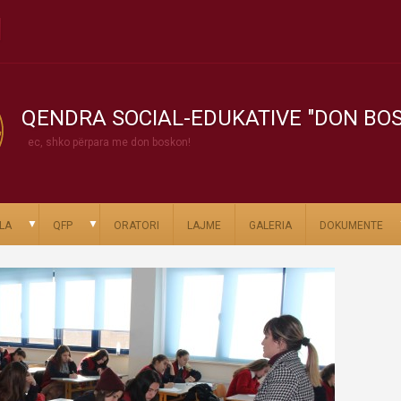
QENDRA SOCIAL-EDUKATIVE "DON BO
ec, shko përpara me don boskon!
▼
▼
LA
QFP
ORATORI
LAJME
GALERIA
DOKUMENTE