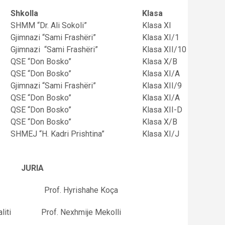
Shkolla
Klasa
SHMM “Dr. Ali Sokoli”
Klasa XI
Gjimnazi “Sami Frashëri”
Klasa XI/1
Gjimnazi “Sami Frashëri”
Klasa XII/10
QSE “Don Bosko”
Klasa X/B
QSE “Don Bosko”
Klasa XI/A
Gjimnazi “Sami Frashëri”
Klasa XII/9
QSE “Don Bosko”
Klasa XI/A
QSE “Don Bosko”
Klasa XII-D
QSE “Don Bosko”
Klasa X/B
SHMEJ “H. Kadri Prishtina”
Klasa XI/J
JURIA
Zefi Prof. Hyrishahe Koça
 Haliti Prof. Nexhmije Mekolli