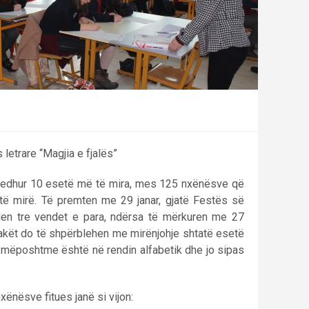
letrare “Magjia e fjalës”
gjedhur 10 esetë më të mira, mes 125 nxënësve që
ë mirë. Të premten me 29 janar, gjatë Festës së
len tre vendet e para, ndërsa të mërkuren me 27
lakët do të shpërblehen me mirënjohje shtatë esetë
 e mëposhtme është në rendin alfabetik dhe jo sipas
xënësve fitues janë si vijon: