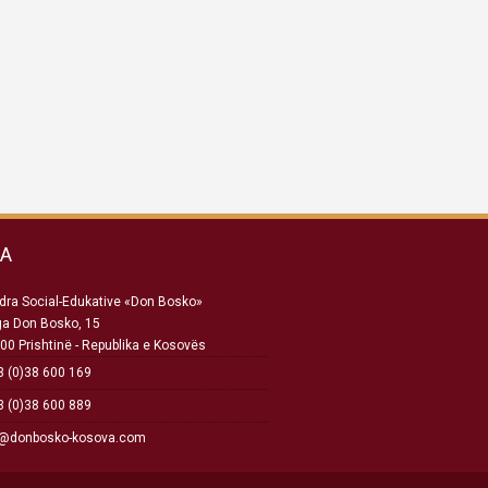
SA
ra Social-Edukative «Don Bosko»
ga Don Bosko, 15
00 Prishtinë - Republika e Kosovës
 (0)38 600 169
 (0)38 600 889
o@donbosko-kosova.com