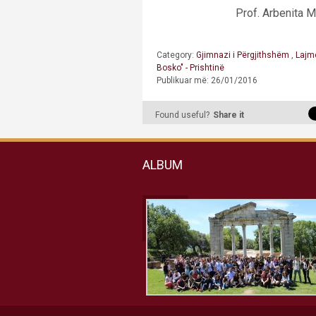
Prof. Arbenita
Category:
Gjimnazi i Përgjithshëm
,
Lajm
Bosko" - Prishtinë
Publikuar më: 26/01/2016
Found useful?
Share it
ALBUM