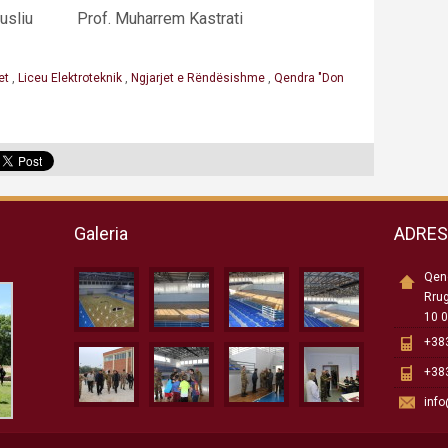
 Musliu Prof. Muharrem Kastrati
et
,
Liceu Elektroteknik
,
Ngjarjet e Rëndësishme
,
Qendra "Don
Galeria
ADRE
Qend
Rru
10 0
+383
+383
inf