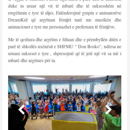
duke iu uruar një vit të mbarë dhe të suksesshëm në
rrugëtimin e tyre të dijes. Falënderojmë grupin e animatorëve
DreamKid që argëtuan fëmijët tanë me muzikën dhe
animacionet e tyre me personazhet e preferuara të fëmijëve.
Me të qeshura dhe argëtim e filluan dhe e përmbyllën ditën e
parë të shkollës nxënësit e SHFMU “ Don Bosko”, ndërsa ne
uruam sukseset e tyre , shpresojmë që të jetë një vit sa më i
mbarë dhe argëtues për ta.