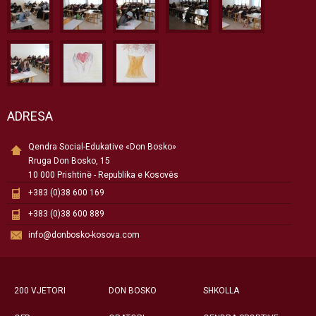
ADRESA
Qendra Social-Edukative «Don Bosko»
Rruga Don Bosko, 15
10 000 Prishtinë - Republika e Kosovës
+383 (0)38 600 169
+383 (0)38 600 889
info@donbosko-kosova.com
200 VJETORI
DON BOSKO
SHKOLLA