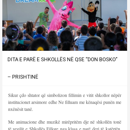
DITA E PARË E SHKOLLËS NË QSE “DON BOSKO”
– PRISHTINË
Sikur çdo shtator që simbolizon fillimin e vitit shkollor nëpër
institucionet arsimore edhe Ne filluam me kënaqësi punën me
nxënësit tanë.
Me animacione dhe muzikë mirëpritëm dje në shkollën tonë
të vegjlit e Shkollës Fillore nga klasa e parë deri të katërtën,