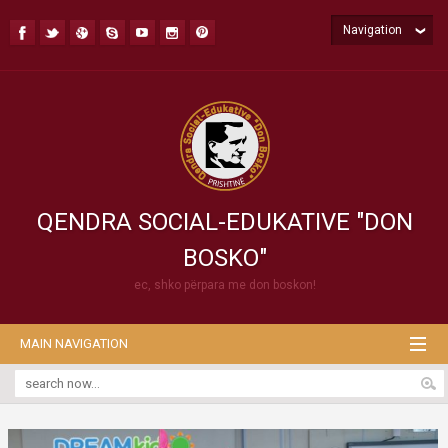
Navigation
QENDRA SOCIAL-EDUKATIVE "DON
BOSKO"
ec, shko përpara me don boskon!
MAIN NAVIGATION