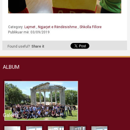
Category:
Lajmet
,
Ngjarjet e Rëndësishme
,
Shkolla Fillore
Publikuar më: 03/09/2019
Found useful?
Share it
ALBUM
Galeria