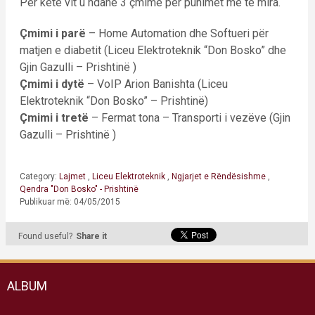
Për këtë vit u ndanë 3 çmime për punimet më të mira.
Çmimi i parë
– Home Automation dhe Softueri për
matjen e diabetit (Liceu Elektroteknik “Don Bosko” dhe
Gjin Gazulli – Prishtinë )
Çmimi i dytë
– VoIP Arion Banishta (Liceu
Elektroteknik “Don Bosko” – Prishtinë)
Çmimi i tretë
– Fermat tona – Transporti i vezëve (Gjin
Gazulli – Prishtinë )
Category:
Lajmet
,
Liceu Elektroteknik
,
Ngjarjet e Rëndësishme
,
Qendra "Don Bosko" - Prishtinë
Publikuar më: 04/05/2015
Found useful?
Share it
ALBUM