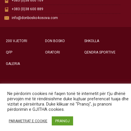
+383 (0)38 600 169
+383 (0)38 600 889
info@donbosko-kosova.com
200 VJETORI
DON BOSKO
SHKOLLA
QFP
ORATORI
QENDRA SPORTIVE
GALERIA
Të gjitha të drejtat e rezervuara ©
Ne përdorim cookies në faqen tonë të internetit për t'ju dhënë
Qendra Social-Edukative «Don Bosko» - Prishtinë
përvojën më të rëndësishme duke kujtuar preferencat tuaja dhe
vizitat e përsëritura. Duke klikuar në "Pranoj", ju pranoni
përdorimin e GJITHA cookies.
PRANOJ
PARAMETRAT E COOKIE