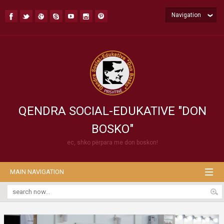
Navigation
QENDRA SOCIAL-EDUKATIVE "DON
BOSKO"
ec, shko përpara me don boskon!
MAIN NAVIGATION