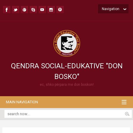
Navigation
QENDRA SOCIAL-EDUKATIVE "DON
BOSKO"
ec, shko përpara me don boskon!
MAIN NAVIGATION