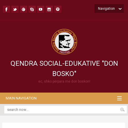
Navigation
QENDRA SOCIAL-EDUKATIVE "DON
BOSKO"
ec, shko përpara me don boskon!
MAIN NAVIGATION