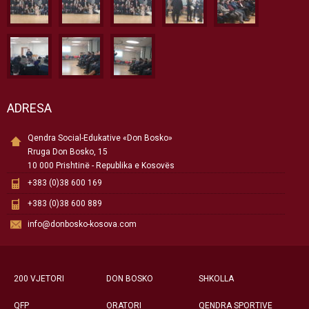
ADRESA
Qendra Social-Edukative «Don Bosko»
Rruga Don Bosko, 15
10 000 Prishtinë - Republika e Kosovës
+383 (0)38 600 169
+383 (0)38 600 889
info@donbosko-kosova.com
200 VJETORI
DON BOSKO
SHKOLLA
QFP
ORATORI
QENDRA SPORTIVE