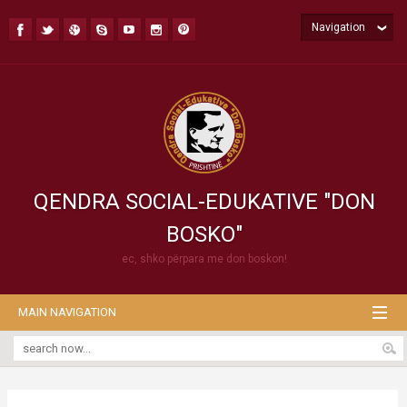
Navigation
QENDRA SOCIAL-EDUKATIVE "DON
BOSKO"
ec, shko përpara me don boskon!
MAIN NAVIGATION