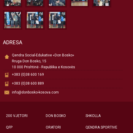
ADRESA
Qendra Social-Edukative «Don Bosko»
Rruga Don Bosko, 15
10 000 Prishtinë - Republika e Kosovës
+383 (0)38 600 169
+383 (0)38 600 889
info@donbosko-kosova.com
200 VJETORI
DON BOSKO
SHKOLLA
QFP
ORATORI
QENDRA SPORTIVE