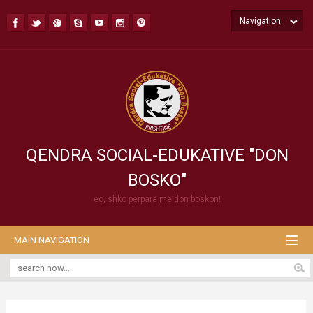
Navigation
QENDRA SOCIAL-EDUKATIVE "DON
BOSKO"
ec, shko përpara me don boskon!
MAIN NAVIGATION