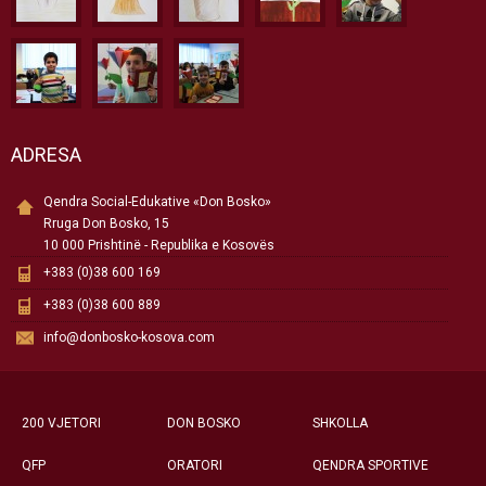
ADRESA
Qendra Social-Edukative «Don Bosko»
Rruga Don Bosko, 15
10 000 Prishtinë - Republika e Kosovës
+383 (0)38 600 169
+383 (0)38 600 889
info@donbosko-kosova.com
200 VJETORI
DON BOSKO
SHKOLLA
QFP
ORATORI
QENDRA SPORTIVE