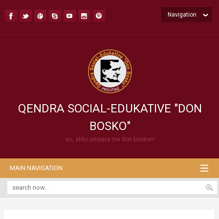
Navigation
QENDRA SOCIAL-EDUKATIVE "DON
BOSKO"
ec, shko përpara me don boskon!
MAIN NAVIGATION