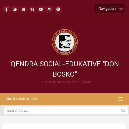
Navigation
QENDRA SOCIAL-EDUKATIVE "DON
BOSKO"
ec, shko përpara me don boskon!
MAIN NAVIGATION