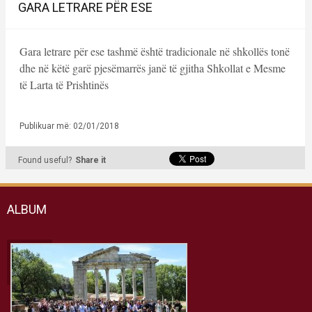
GARA LETRARE PËR ESE
Gara letrare për ese tashmë është tradicionale në shkollës tonë
dhe në këtë garë pjesëmarrës janë të gjitha Shkollat e Mesme
të Larta të Prishtinës
Publikuar më: 02/01/2018
Found useful?
Share it
ALBUM