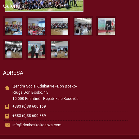
Galeria
ADRESA
Qendra Social-Edukative «Don Bosko»
Rruga Don Bosko, 15
10 000 Prishtinë - Republika e Kosovës
+383 (0)38 600 169
+383 (0)38 600 889
info@donbosko-kosova.com