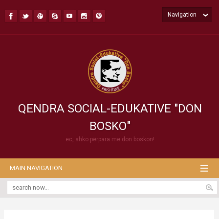
Navigation
QENDRA SOCIAL-EDUKATIVE "DON
BOSKO"
ec, shko përpara me don boskon!
MAIN NAVIGATION