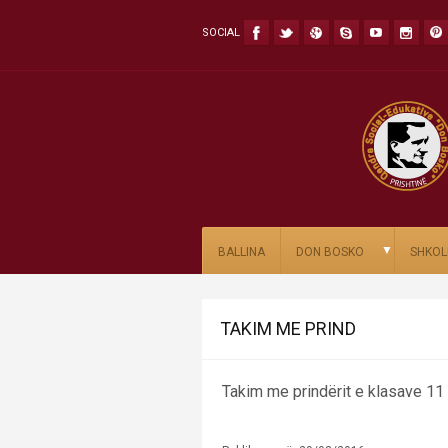
SOCIAL
▼
BALLINA
DON BOSKO
SHKOL
TAKIM ME PRIND
Takim me prindërit e klasave 11