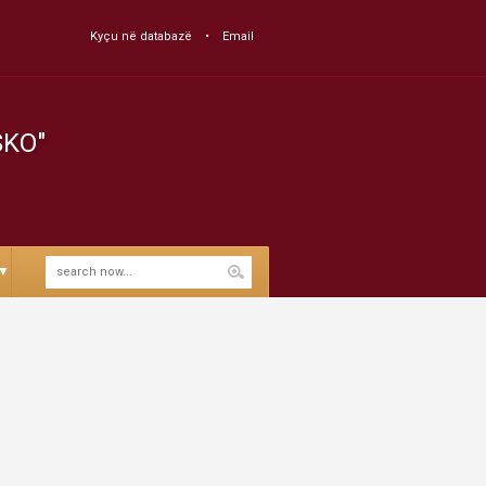
Kyçu në databazë
Email
SKO"
▼