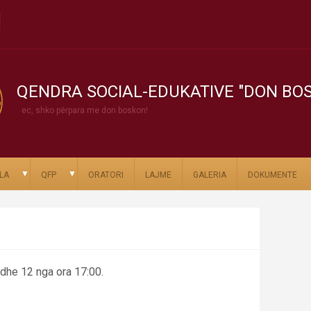
QENDRA SOCIAL-EDUKATIVE "DON BO
ec, shko përpara me don boskon!
▼
▼
LA
QFP
ORATORI
LAJME
GALERIA
DOKUMENTE
 dhe 12 nga ora 17:00.