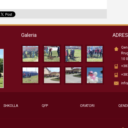
Galeria
ADRE
Qend
Rru
10 0
+383
+383
inf
SHKOLLA
QFP
ORATORI
QEND