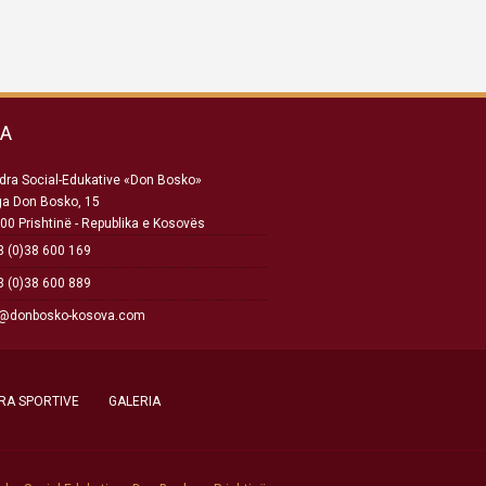
SA
ra Social-Edukative «Don Bosko»
ga Don Bosko, 15
00 Prishtinë - Republika e Kosovës
 (0)38 600 169
 (0)38 600 889
o@donbosko-kosova.com
RA SPORTIVE
GALERIA