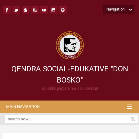
Navigation
QENDRA SOCIAL-EDUKATIVE "DON
BOSKO"
ec, shko përpara me don boskon!
MAIN NAVIGATION