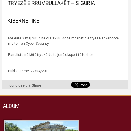
TRYEZË E RRUMBULLAKËT – SIGURIA
KIBERNETIKE
Me datë 3 maj 2017 në ora 12:00 do të mbahet një tryezë shkencore
me temën Cyber Security.
Panelistë në këtë tryezë do të jenë ekspert të fushës
Publikuar më: 27/04/2017
Found useful?
Share it
ALBUM