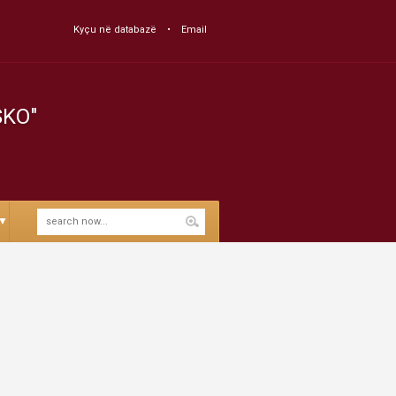
Kyçu në databazë
Email
SKO"
▼