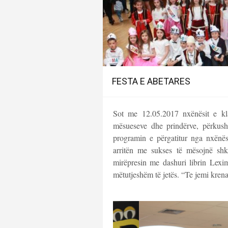
FESTA E ABETARES
Sot me 12.05.2017 nxënësit e kla
mësueseve dhe prindërve, përkush
programin e përgatitur nga nxënë
arritën me sukses të mësojnë sh
mirëpresin me dashuri librin Lexi
mëtutjeshëm të jetës. “Te jemi krena