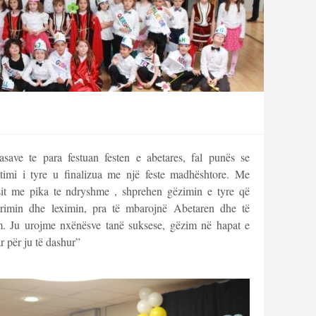
save te para festuan festen e abetares, fal punës se
timi i tyre u finalizua me një feste madhështore. Me
sit me pika te ndryshme , shprehen gëzimin e tyre që
krimin dhe leximin, pra të mbarojnë Abetaren dhe të
m. Ju urojme nxënësve tanë suksese, gëzim në hapat e
r për ju të dashur”