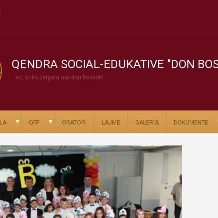
QENDRA SOCIAL-EDUKATIVE "DON BO
ec, shko përpara me don boskon!
▼
▼
LA
QFP
ORATORI
LAJME
GALERIA
DOKUMENTE