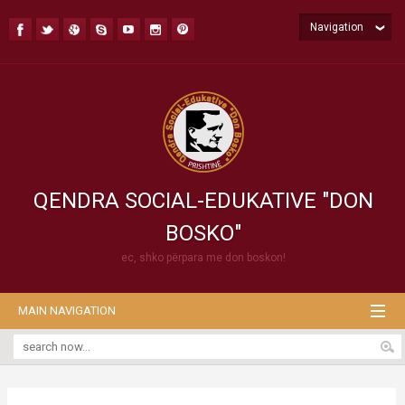
Navigation
QENDRA SOCIAL-EDUKATIVE "DON
BOSKO"
ec, shko përpara me don boskon!
MAIN NAVIGATION