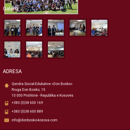
Galeria
ADRESA
Qendra Social-Edukative «Don Bosko»
Rruga Don Bosko, 15
10 000 Prishtinë - Republika e Kosovës
+383 (0)38 600 169
+383 (0)38 600 889
info@donbosko-kosova.com