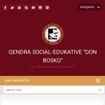
Navigation
QENDRA SOCIAL-EDUKATIVE "DON
BOSKO"
ec, shko përpara me don boskon!
MAIN NAVIGATION