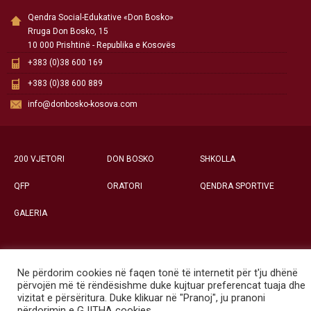
Qendra Social-Edukative «Don Bosko»
Rruga Don Bosko, 15
10 000 Prishtinë - Republika e Kosovës
+383 (0)38 600 169
+383 (0)38 600 889
info@donbosko-kosova.com
200 VJETORI
DON BOSKO
SHKOLLA
QFP
ORATORI
QENDRA SPORTIVE
GALERIA
Ne përdorim cookies në faqen tonë të internetit për t'ju dhënë
Të gjitha të drejtat e rezervuara ©
përvojën më të rëndësishme duke kujtuar preferencat tuaja dhe
Qendra Social-Edukative «Don Bosko» - Prishtinë
vizitat e përsëritura. Duke klikuar në "Pranoj", ju pranoni
përdorimin e GJITHA cookies.