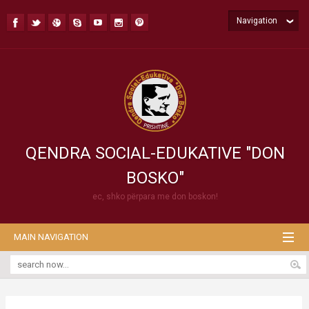
Navigation
QENDRA SOCIAL-EDUKATIVE "DON
BOSKO"
ec, shko përpara me don boskon!
MAIN NAVIGATION