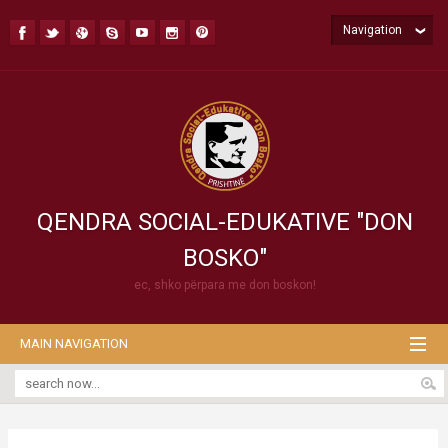
Navigation
QENDRA SOCIAL-EDUKATIVE "DON
BOSKO"
ec, shko përpara me don boskon!
MAIN NAVIGATION