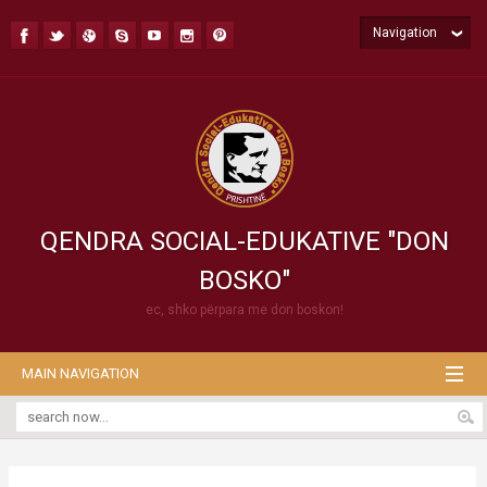
Navigation
QENDRA SOCIAL-EDUKATIVE "DON
BOSKO"
ec, shko përpara me don boskon!
MAIN NAVIGATION