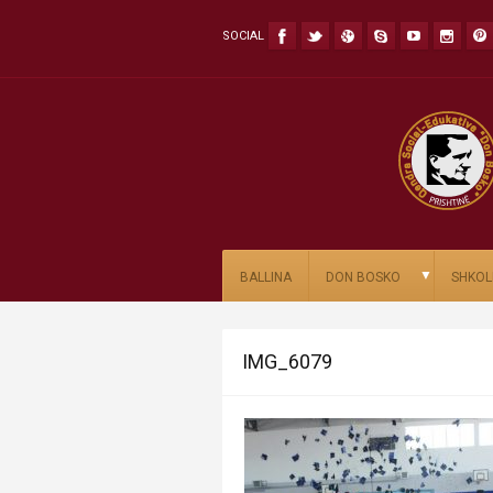
SOCIAL
▼
BALLINA
DON BOSKO
SHKOL
IMG_6079