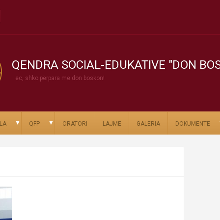
QENDRA SOCIAL-EDUKATIVE "DON BO
ec, shko përpara me don boskon!
▼
▼
LA
QFP
ORATORI
LAJME
GALERIA
DOKUMENTE