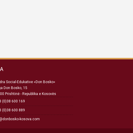
SA
ra Social-Edukative «Don Bosko»
ga Don Bosko, 15
00 Prishtinë - Republika e Kosovës
 (0)38 600 169
 (0)38 600 889
o@donbosko-kosova.com