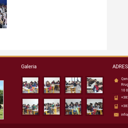
Galeria
ADRE
Qend
Rru
10 0
+383
+383
inf