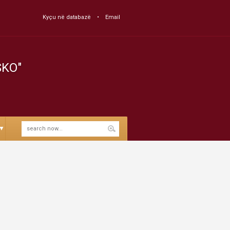
Kyçu në databazë
Email
SKO"
▼