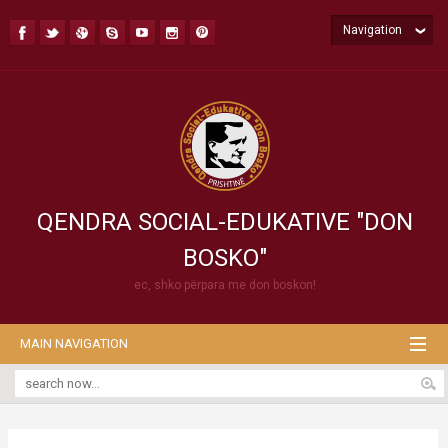
Navigation
QENDRA SOCIAL-EDUKATIVE "DON
BOSKO"
ec, shko përpara me don boskon!
MAIN NAVIGATION