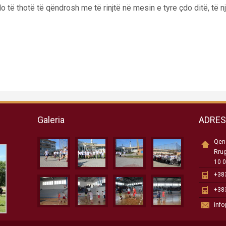
 të thotë të qëndrosh me të rinjtë në mesin e tyre çdo ditë, të n
Galeria
ADRE
Qend
Rru
10 0
+383
+383
inf