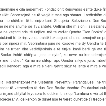
Gjermane e cila nëpërmjet Fondacionit Renovabis është duke fi
e ulët. Shpresojmë se të vegjëlit tanë nga shtatori I ardhshëm d
jitha në shërbim të të rinjve tanë. Shoqëria Saleziane e Don B
 dhe në më shumë se 132 shtete. Qëllimi dhe misioni i salezia
n e në veçanti ndaj të rinjëve më të varfër. Qendra “Don Bosko” 
dukimit të të rinjëve, që është fokusi jonë dhe ne besojmë se pë
rë për njerëzimin. Veprimtaria jonë në Kosovë me dy Qendra të 
në rritjen dhe vetëdijësimin e të rinjve, kanë bërë që ata t
Bosko është shtëpia jonë e dytë”, ku neve na konsiderojnë s
ane thuhet: “ Kur në një shtëpi apo Qendër si kjo e jona, mbretë
secili kënaqet nga e mira e njëri- tjetrit sikur të ishte e mira e 
a karakterizohet me Sistemin Preventiv- Parandalues në trin
endër të vëmendjes të riun. Don Bosko thoshte: Pa dashuri n
ria janë shtyllat kryesore të edukimit, sa që “Lumturia e vërtet
egjës.” Ai që kërkon të duhet nga të tjerët, duhet që t`i tregojë t