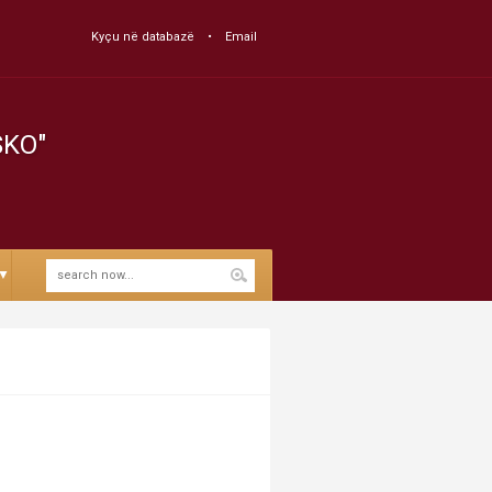
Kyçu në databazë
Email
SKO"
▼