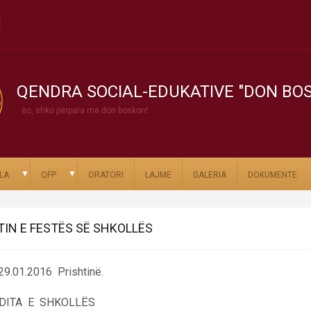
QENDRA SOCIAL-EDUKATIVE "DON BO
ec, shko përpara me don boskon!
▼
▼
LA
QFP
ORATORI
LAJME
GALERIA
DOKUMENTE
TIN E FESTËS SË SHKOLLËS
Prishtinë.
S DITA E SHKOLLËS