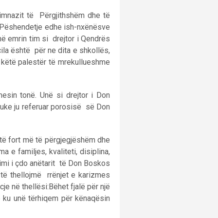
jimnazit të Përgjithshëm dhe të
e. Pëshendetje edhe ish-nxënësve
ë emrin tim si drejtor i Qendrës
a është për ne dita e shkollës,
ë këtë palestër të mrekullueshme
esin tonë. Unë si drejtor i Don
Duke ju referuar porosisë së Don
të fort më të përgjegjëshëm dhe
 familjes, kvaliteti, disiplina,
timi i çdo anëtarit të Don Boskos
 të thellojmë rrënjet e karizmes
e në thellësi:Bëhet fjalë për një
e ku unë tërhiqem për kënaqësin