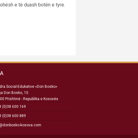
johësh e të duash botën e tyre.
SA
ra Social-Edukative «Don Bosko»
ga Don Bosko, 15
00 Prishtinë - Republika e Kosovës
 (0)38 600 169
 (0)38 600 889
o@donbosko-kosova.com