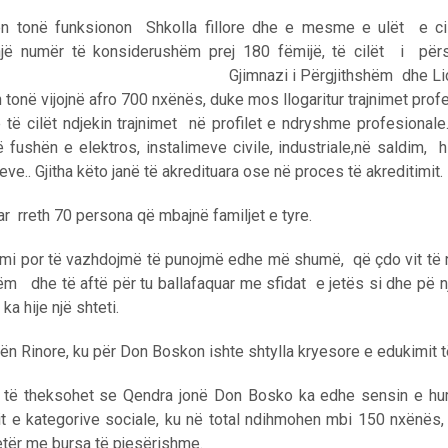
ën tonë funksionon Shkolla fillore dhe e mesme e ulët e cila
jë numër të konsiderushëm prej 180 fëmijë, të cilët i pë
. Gjimnazi i Përgjithshëm dhe Liceu Elekt
 tonë vijojnë afro 700 nxënës, duke mos llogaritur trajnimet prof
ë cilët ndjekin trajnimet në profilet e ndryshme profesionale.
 fushën e elektros, instalimeve civile, industriale,në saldim, h
.. Gjitha këto janë të akredituara ose në proces të akreditimit.
r rreth 70 persona që mbajnë familjet e tyre.
mi por të vazhdojmë të punojmë edhe më shumë, që çdo vit të nxj
hëm dhe të aftë për tu ballafaquar me sfidat e jetës si dhe pë 
a hije një shteti.
n Rinore, ku për Don Boskon ishte shtylla kryesore e edukimit të 
të theksohet se Qendra jonë Don Bosko ka edhe sensin e huma
 e kategorive sociale, ku në total ndihmohen mbi 150 nxënës,
etër me bursa të pjesërishme.