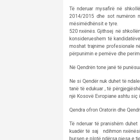
Të nderuar mysafirë në shkoll
2014/2015 dhe sot numëron n
mësimëdhënsit e tyre
520 nxënës. Gjithsej në shkollën
konsiderueshem të kandidatëve t
moshat trajnime profesionale në
përpunimin e pemëve dhe perimeve
Në Qendrën tone janë të punësua
Ne si Qendër nuk duhet të ndale
tanë të edukuar , të përgjegjës
një Kosovë Evropiane ashtu siç i k
Qendra ofron Oratorin dhe Qendrë
Të nderuar të pranishëm duhet 
kuadër të saj ndihmon nxënësit
bursen e plotë ndërsa pjesa e tj