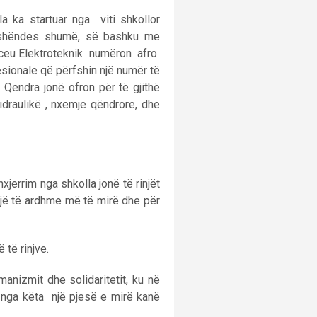
 ka startuar nga viti shkollor
rshëndes shumë, së bashku me
roteknik numëron afro
esionale që përfshin një numër të
 Qendra jonë ofron për të gjithë
idraulikë , nxemje qëndrore, dhe
errim nga shkolla jonë të rinjët
një të ardhme më të mirë dhe për
të rinjve.
nizmit dhe solidaritetit, ku në
 nga këta një pjesë e mirë kanë