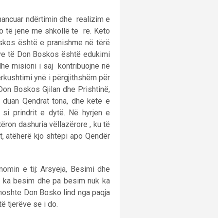
nancuar ndërtimin dhe realizim e
o të jenë me shkollë të re. Këto
oskos është e pranishme në tërë
nëve të Don Boskos është edukimi
dhe misioni i saj kontribuojnë në
rkushtimi ynë i përgjithshëm për
Don Boskos Gjilan dhe Prishtinë,
i duan Qendrat tona, dhe këtë e
i prindrit e dytë. Në hyrjen e
ron dashuria vëllazërore , ku të
vet, atëherë kjo shtëpi apo Qendër
omin e tij: Arsyeja, Besimi dhe
uk ka besim dhe pa besim nuk ka
 thoshte Don Bosko lind nga paqja
ë tjerëve se i do.