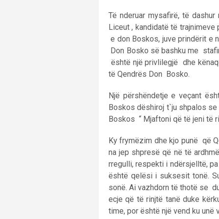
Të nderuar mysafirë, të dashur
Liceut , kandidatë të trajnimev
e don Boskos, juve prindërit e 
Don Bosko së bashku me stafin 
është një privlilegjë dhe kënaq
të Qendrës Don Bosko.
Një përshëndetje e veçant ësht
Boskos dëshiroj t`ju shpalos se
Boskos “ Mjaftoni që të jeni të r
Ky frymëzim dhe kjo punë që Qe
na jep shpresë që në të ardhmën
rregulli, respekti i ndërsjelltë
është qelësi i suksesit tonë. S
sonë. Ai vazhdorn të thotë se du
ecje që të rinjtë tanë duke kë
time, por është një vend ku unë