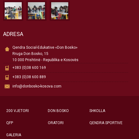
ADRESA
Qendra Social-Edukative «Don Bosko»
Rruga Don Bosko, 15
10 000 Prishtinë - Republika e Kosovës
+383 (0)38 600 169
+383 (0)38 600 889
info@donbosko-kosova.com
200 VJETORI
DON BOSKO
SHKOLLA
QFP
ORATORI
QENDRA SPORTIVE
GALERIA