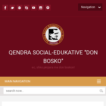
Navigation
QENDRA SOCIAL-EDUKATIVE "DON
BOSKO"
ec, shko përpara me don boskon!
MAIN NAVIGATION