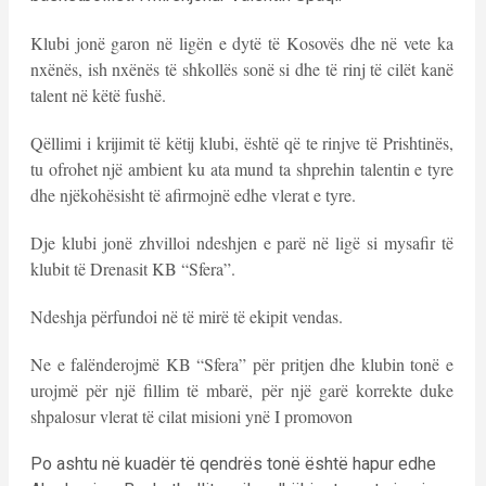
Klubi jonë garon në ligën e dytë të Kosovës dhe në vete ka
nxënës, ish nxënës të shkollës sonë si dhe të rinj të cilët kanë
talent në këtë fushë.
Qëllimi i krijimit të këtij klubi, është që te rinjve të Prishtinës,
tu ofrohet një ambient ku ata mund ta shprehin talentin e tyre
dhe njëkohësisht të afirmojnë edhe vlerat e tyre.
Dje klubi jonë zhvilloi ndeshjen e parë në ligë si mysafir të
klubit të Drenasit KB “Sfera”.
Ndeshja përfundoi në të mirë të ekipit vendas.
Ne e falënderojmë KB “Sfera” për pritjen dhe klubin tonë e
urojmë për një fillim të mbarë, për një garë korrekte duke
shpalosur vlerat të cilat misioni ynë I promovon
Po ashtu në kuadër të qendrës tonë është hapur edhe