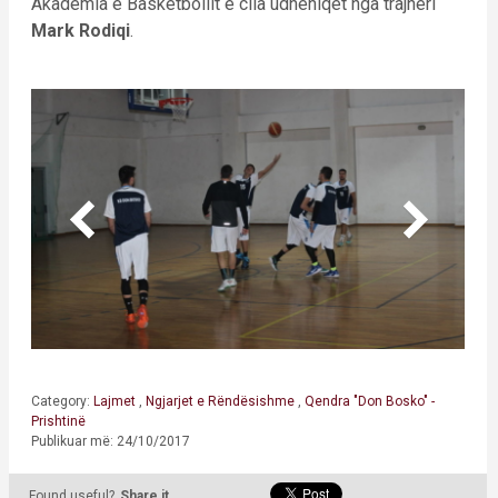
Akademia e Basketbollit e cila udhëhiqet nga trajneri
Mark Rodiqi
.
Category:
Lajmet
,
Ngjarjet e Rëndësishme
,
Qendra "Don Bosko" -
Prishtinë
Publikuar më: 24/10/2017
Found useful?
Share it