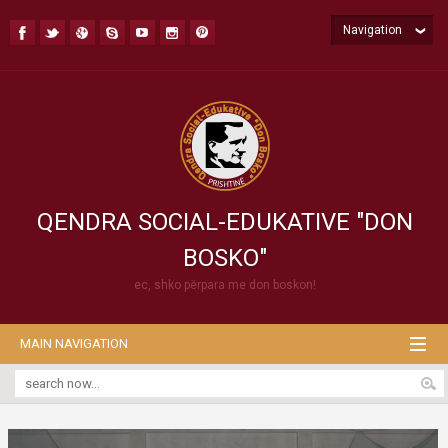
Navigation
QENDRA SOCIAL-EDUKATIVE "DON
BOSKO"
ec, shko përpara me don boskon!
MAIN NAVIGATION