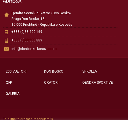
ADRESA
Qendra Social-Edukative «Don Bosko»
Rruga Don Bosko, 15
10 000 Prishtinë - Republika e Kosovës
+383 (0)38 600 169
+383 (0)38 600 889
info@donbosko-kosova.com
200 VJETORI
DON BOSKO
SHKOLLA
QFP
ORATORI
QENDRA SPORTIVE
GALERIA
Të gjitha të drejtat e rezervuara ©
Qendra Social-Edukative «Don Bosko» - Prishtinë