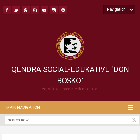
Navigation
QENDRA SOCIAL-EDUKATIVE "DON
BOSKO"
ec, shko përpara me don boskon!
MAIN NAVIGATION