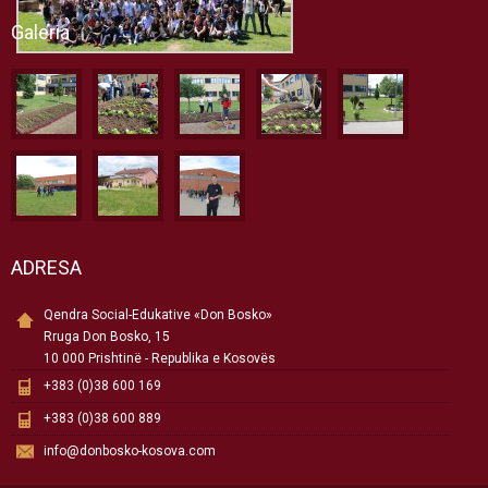
Galeria
ADRESA
Qendra Social-Edukative «Don Bosko»
Rruga Don Bosko, 15
10 000 Prishtinë - Republika e Kosovës
+383 (0)38 600 169
+383 (0)38 600 889
info@donbosko-kosova.com