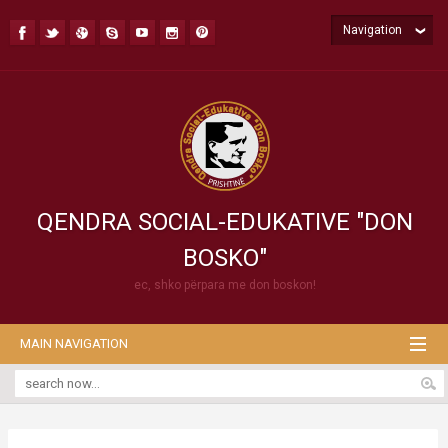
Navigation
QENDRA SOCIAL-EDUKATIVE "DON
BOSKO"
ec, shko përpara me don boskon!
MAIN NAVIGATION