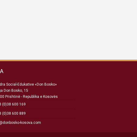
SA
ra Social-Edukative «Don Bosko»
ga Don Bosko, 15
00 Prishtinë - Republika e Kosovës
 (0)38 600 169
 (0)38 600 889
o@donbosko-kosova.com