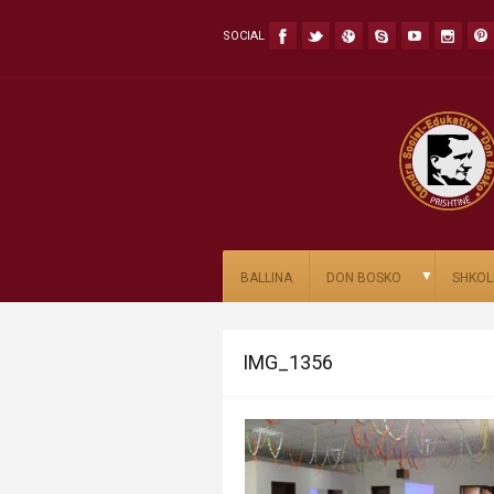
SOCIAL
▼
BALLINA
DON BOSKO
SHKOL
IMG_1356