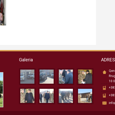
Galeria
ADRE
Qend
Rru
10 0
+383
+383
inf