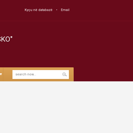
Kyçu në databazë
Email
SKO"
▼