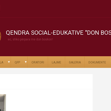
QENDRA SOCIAL-EDUKATIVE "DON BO
ec, shko përpara me don boskon!
▼
▼
LA
QFP
ORATORI
LAJME
GALERIA
DOKUMENTE