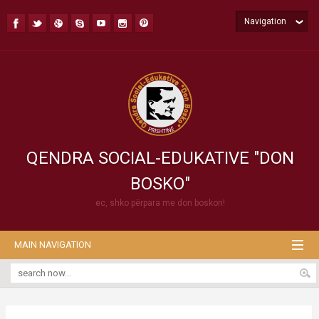
Navigation
QENDRA SOCIAL-EDUKATIVE "DON
BOSKO"
ec, shko përpara me don boskon!
MAIN NAVIGATION