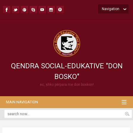
Navigation
QENDRA SOCIAL-EDUKATIVE "DON
BOSKO"
ec, shko përpara me don boskon!
MAIN NAVIGATION