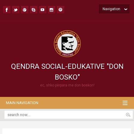
Navigation
QENDRA SOCIAL-EDUKATIVE "DON
BOSKO"
ec, shko përpara me don boskon!
MAIN NAVIGATION