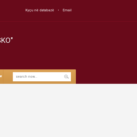
Kyçu në databazë
Email
SKO"
▼