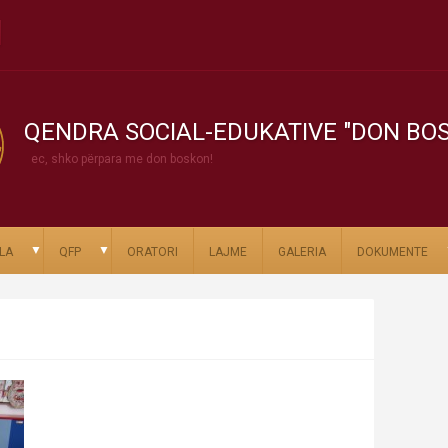
QENDRA SOCIAL-EDUKATIVE "DON BO
ec, shko përpara me don boskon!
▼
▼
LA
QFP
ORATORI
LAJME
GALERIA
DOKUMENTE