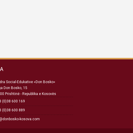
SA
ra Social-Edukative «Don Bosko»
ga Don Bosko, 15
00 Prishtinë - Republika e Kosovës
 (0)38 600 169
 (0)38 600 889
o@donbosko-kosova.com