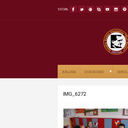
SOCIAL
▼
BALLINA
DON BOSKO
SHKOL
IMG_6272