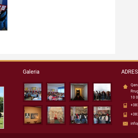
Galeria
ADRE
Qend
Rru
10 0
+383
+383
inf