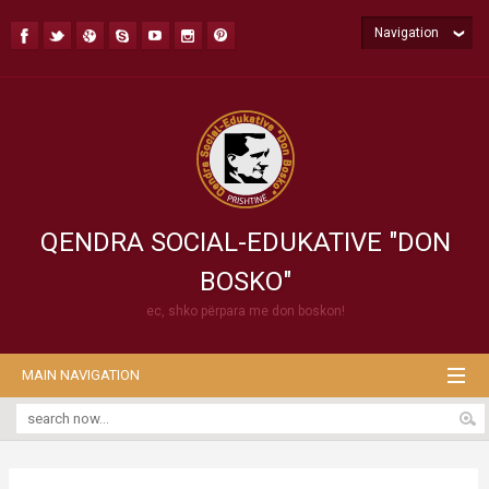
Navigation
QENDRA SOCIAL-EDUKATIVE "DON
BOSKO"
ec, shko përpara me don boskon!
MAIN NAVIGATION