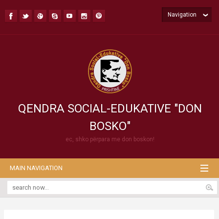
Navigation
QENDRA SOCIAL-EDUKATIVE "DON
BOSKO"
ec, shko përpara me don boskon!
MAIN NAVIGATION