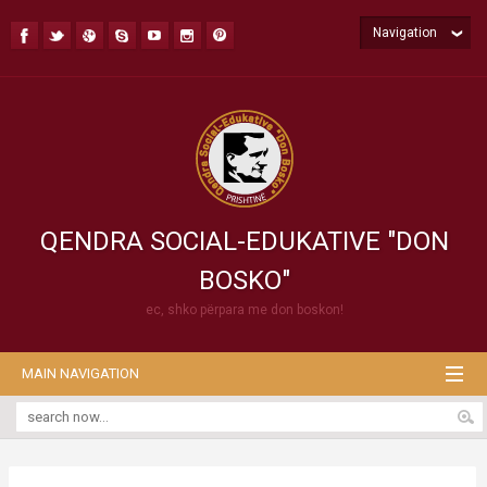
Navigation
QENDRA SOCIAL-EDUKATIVE "DON
BOSKO"
ec, shko përpara me don boskon!
MAIN NAVIGATION