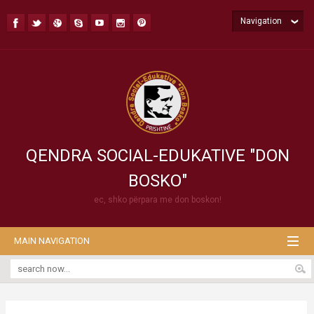
Navigation
QENDRA SOCIAL-EDUKATIVE "DON
BOSKO"
ec, shko përpara me don boskon!
MAIN NAVIGATION