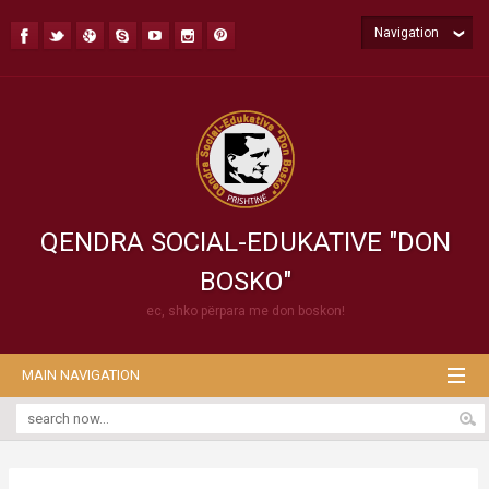
Navigation
QENDRA SOCIAL-EDUKATIVE "DON
BOSKO"
ec, shko përpara me don boskon!
MAIN NAVIGATION