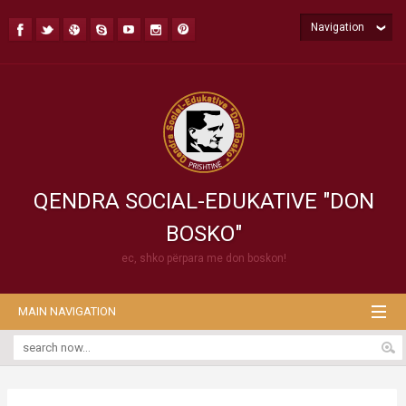
Navigation
QENDRA SOCIAL-EDUKATIVE "DON
BOSKO"
ec, shko përpara me don boskon!
MAIN NAVIGATION