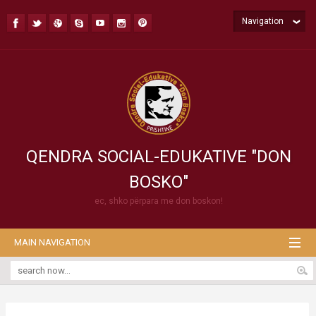
Navigation
QENDRA SOCIAL-EDUKATIVE "DON
BOSKO"
ec, shko përpara me don boskon!
MAIN NAVIGATION