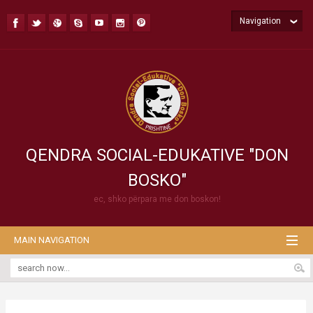
Navigation
QENDRA SOCIAL-EDUKATIVE "DON
BOSKO"
ec, shko përpara me don boskon!
MAIN NAVIGATION