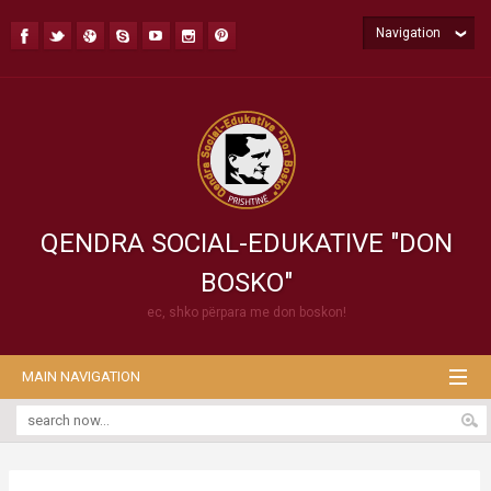
Navigation
QENDRA SOCIAL-EDUKATIVE "DON
BOSKO"
ec, shko përpara me don boskon!
MAIN NAVIGATION