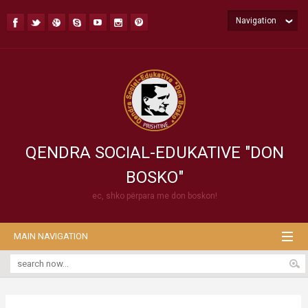
Navigation
QENDRA SOCIAL-EDUKATIVE "DON
BOSKO"
ec, shko përpara me don boskon!
MAIN NAVIGATION