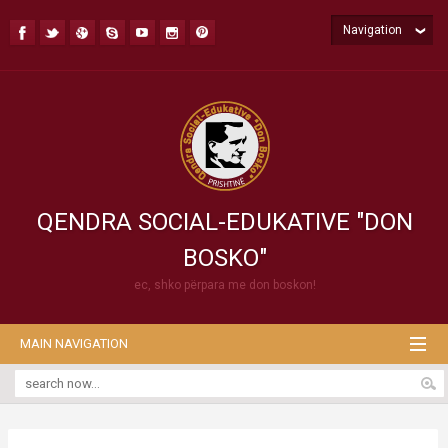
Navigation
QENDRA SOCIAL-EDUKATIVE "DON
BOSKO"
ec, shko përpara me don boskon!
MAIN NAVIGATION