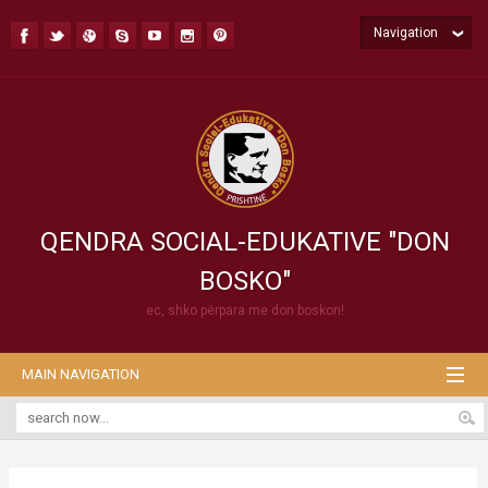
Navigation
QENDRA SOCIAL-EDUKATIVE "DON
BOSKO"
ec, shko përpara me don boskon!
MAIN NAVIGATION