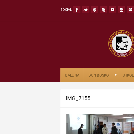
SOCIAL
▼
BALLINA
DON BOSKO
SHKOL
IMG_7155