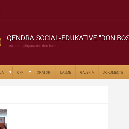
QENDRA SOCIAL-EDUKATIVE "DON BO
ec, shko përpara me don boskon!
▼
▼
LA
QFP
ORATORI
LAJME
GALERIA
DOKUMENTE