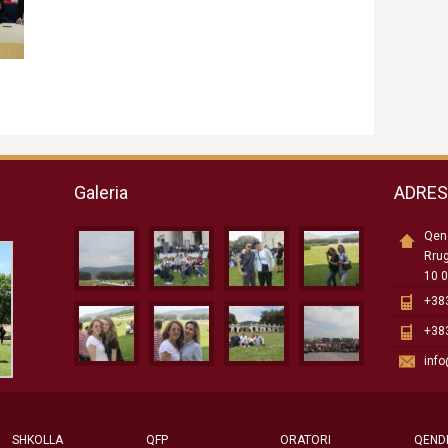
Galeria
ADRE
Qend
Rru
10 0
+383
+383
inf
SHKOLLA
QFP
ORATORI
QEND