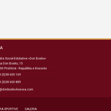
SA
ra Social-Edukative «Don Bosko»
ga Don Bosko, 15
00 Prishtinë - Republika e Kosovës
 (0)38 600 169
 (0)38 600 889
o@donbosko-kosova.com
RA SPORTIVE
GALERIA