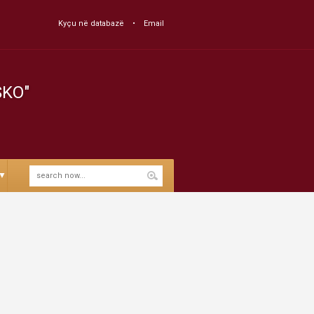
Kyçu në databazë
Email
SKO"
▼