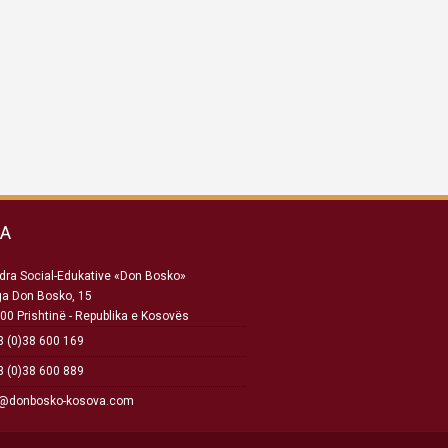
SA
ra Social-Edukative «Don Bosko»
ga Don Bosko, 15
00 Prishtinë - Republika e Kosovës
 (0)38 600 169
 (0)38 600 889
o@donbosko-kosova.com