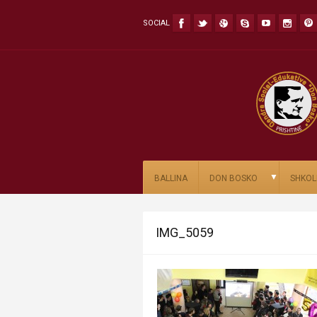
SOCIAL
▼
BALLINA
DON BOSKO
SHKOL
IMG_5059