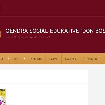
QENDRA SOCIAL-EDUKATIVE "DON BO
ec, shko përpara me don boskon!
▼
▼
LA
QFP
ORATORI
LAJME
GALERIA
DOKUMENTE