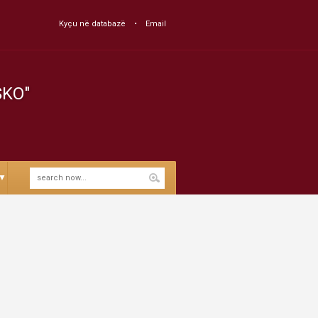
Kyçu në databazë
Email
SKO"
▼