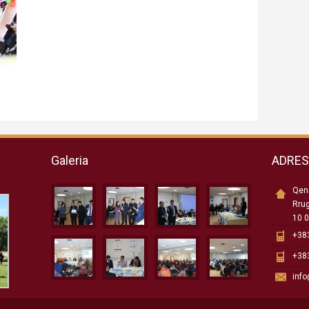
Galeria
ADRE
Qend
Rru
10 0
+383
+383
inf