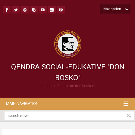
Navigation
QENDRA SOCIAL-EDUKATIVE "DON
BOSKO"
ec, shko përpara me don boskon!
MAIN NAVIGATION